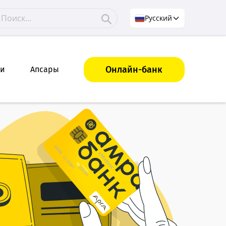
Русский
Онлайн-банк
ки
Апсары