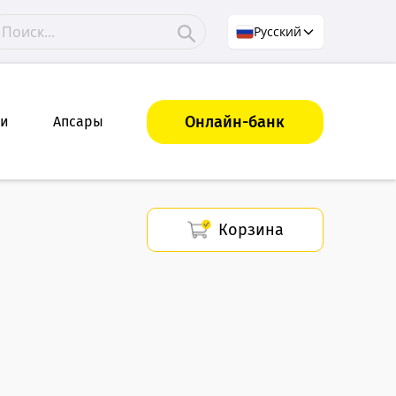
Русский
Онлайн-банк
ки
Апсары
Корзина