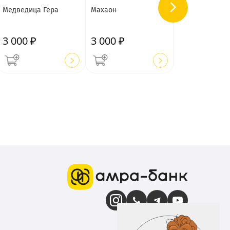
Медведица Гера
Махаон
3 000 ₽
3 000 ₽