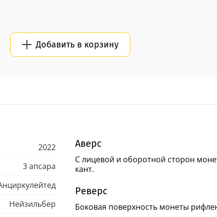
Добавить в корзину
Аверс
2022
С лицевой и оборотной сторон мон
3 апсара
кант.
Анциркулейтед
Реверс
Нейзильбер
Боковая поверхность монеты рифле